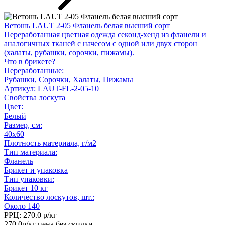
Ветошь LAUT 2-05 Фланель белая высший сорт
Переработанная цветная одежда секонд-хенд из фланели и
аналогичных тканей с начесом с одной или двух сторон
(халаты, рубашки, сорочки, пижамы).
Что в брикете?
Переработанные:
Рубашки, Сорочки, Халаты, Пижамы
Артикул: LAUT-FL-2-05-10
Свойства лоскута
Цвет:
Белый
Размер, см:
40x60
Плотность материала, г/м
2
Тип материала:
Фланель
Брикет и упаковка
Тип упаковки:
Брикет 10 кг
Количество лоскутов, шт.:
Около 140
РРЦ:
270.0
р/кг
270.0р/кг
цена без скидки